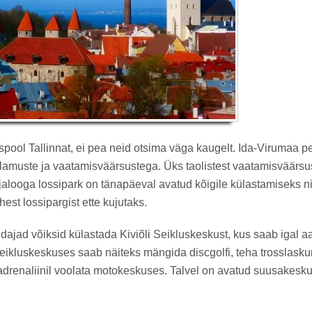
spool Tallinnat, ei pea neid otsima väga kaugelt. Ida-Virumaa p
lamuste ja vaatamisväärsustega. Üks taolistest vaatamisväärsus
 ajalooga lossipark on tänapäeval avatud kõigile külastamiseks n
hest lossipargist ette kujutaks.
dajad võiksid külastada Kiviõli Seikluskeskust, kus saab igal aa
Seikluskeskuses saab näiteks mängida discgolfi, teha trosslasku
 adrenaliinil voolata motokeskuses. Talvel on avatud suusakesk