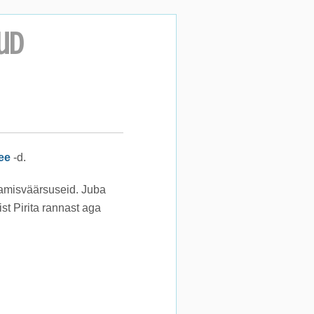
ud
ee
-d.
tamisväärsuseid. Juba
st Pirita rannast aga