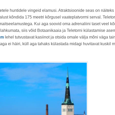
lgetele huntidele vingeid elamusi. Atraktsioonide seas on näitek
lust kõndida 175 meetri kõrgusel vaateplatvormi serval. Teleto
maitseelamustega. Kui aga soovid oma adrenaliini taset veel kõr
 lahkumata, siis võid Botaanikaaia ja Teletorni külastamise as
om
lehel tutvustavat kasiinot ja otsida omale välja mõni väga ta
ga ei häiri, küll aga tahaks külastada midagi huvitavat kuskil mu