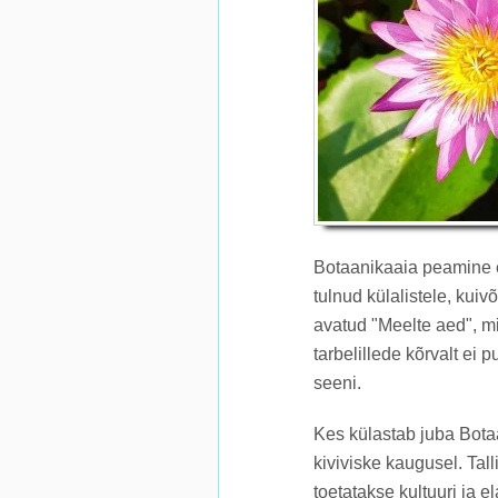
Botaanikaaia peamine e
tulnud külalistele, kui
avatud "Meelte aed", m
tarbelillede kõrvalt ei 
seeni.
Kes külastab juba Bota
kiviviske kaugusel. Tal
toetatakse kultuuri ja e