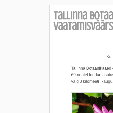
Tallinna Bota
vaatamisväär
Kui
Tallinna Botaanikaaed 
60-ndatel loodud asutus
vaid 3 kilomeetri kaugu