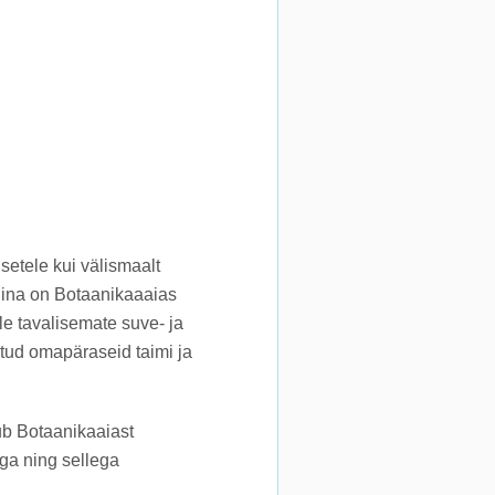
etele kui välismaalt
onina on Botaanikaaaias
e tavalisemate suve- ja
gutud omapäraseid taimi ja
ub Botaanikaaiast
ega ning sellega