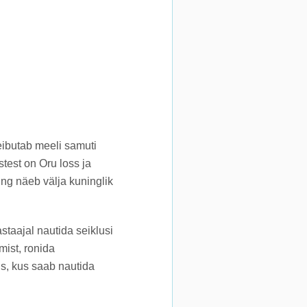
eibutab meeli samuti
test on Oru loss ja
ing näeb välja kuninglik
staajal nautida seiklusi
mist, ronida
us, kus saab nautida