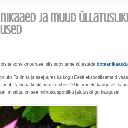
anikaaed ja muud üllatuslik
sused
 otsite kohvikmoon.ee, siis soovitame külastada
botaanikaaed.
on üks Tallinna ja seejuures ka kogu Eesti eksootilisemaid vaa
 asub Tallinna kesklinnast umbes 10 kilomeetri kaugusel, kauni
sel, mistõttu on see mõnusa sportliku jalutuskäigu kaugusel.