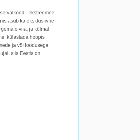
s servalkõnd - ekstreemne
rnis asub ka eksklusiivne
gemale viia, ja külmal
emel külastada hoopis
imede ja või loodusega
jal, siis Eestis on