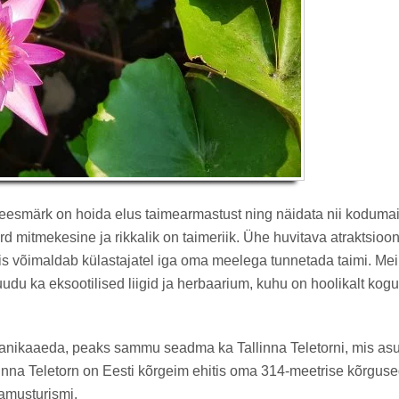
esmärk on hoida elus taimearmastust ning näidata nii kodumais
võrd mitmekesine ja rikkalik on taimeriik. Ühe huvitava atraktsio
is võimaldab külastajatel iga oma meelega tunnetada taimi. Meil
puudu ka eksootilised liigid ja herbaarium, kuhu on hoolikalt ko
anikaaeda, peaks sammu seadma ka Tallinna Teletorni, mis as
linna Teletorn on Eesti kõrgeim ehitis oma 314-meetrise kõrgus
lamusturismi.