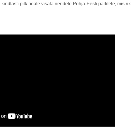
 kindlasti pilk peale visata nendele Põhja-Eesti pärlitele, mis ri