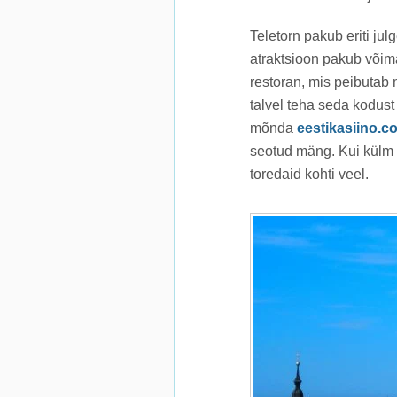
Teletorn pakub eriti ju
atraktsioon pakub võima
restoran, mis peibutab 
talvel teha seda kodust
mõnda
eestikasiino.c
seotud mäng. Kui külm a
toredaid kohti veel.